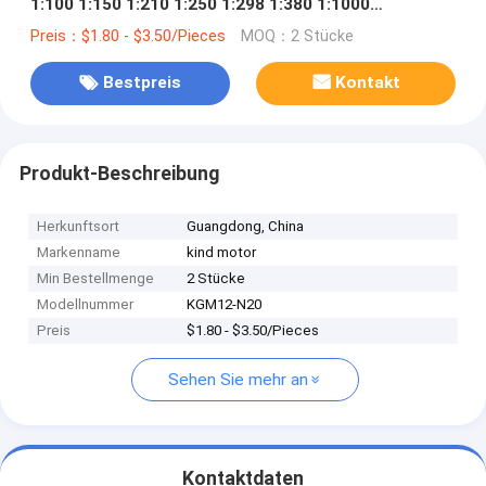
1:100 1:150 1:210 1:250 1:298 1:380 1:1000
Getriebeverringerung Verhältnis Getriebemotor
Preis：$1.80 - $3.50/Pieces
MOQ：2 Stücke
Bestpreis
Kontakt
Produkt-Beschreibung
Herkunftsort
Guangdong, China
Markenname
kind motor
Min Bestellmenge
2 Stücke
Modellnummer
KGM12-N20
Preis
$1.80 - $3.50/Pieces
Sehen Sie mehr an
Kontaktdaten