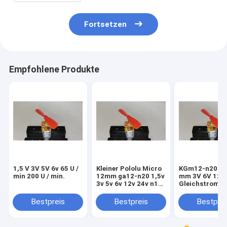
Fortsetzen
Empfohlene Produkte
1,5 V 3V 5V 6v 65 U /
Kleiner Pololu Micro
KGm12-n20 Mi
min 200 U / min.
12mm ga12-n20 1,5v
mm 3V 6V 12V 
3v 5v 6v 12v 24v n10
Gleichstromm
n20 n30
Getriebemoto
reinmetallischer
Bestpreis
Bestpreis
Bestprei
Getriebevermindermotor