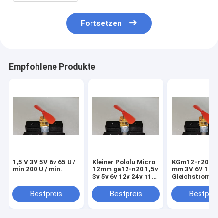
Fortsetzen
Empfohlene Produkte
1,5 V 3V 5V 6v 65 U /
Kleiner Pololu Micro
KGm12-n20 Mi
min 200 U / min.
12mm ga12-n20 1,5v
mm 3V 6V 12V 
3v 5v 6v 12v 24v n10
Gleichstromm
n20 n30
Getriebemoto
reinmetallischer
Bestpreis
Bestpreis
Bestprei
Getriebevermindermotor