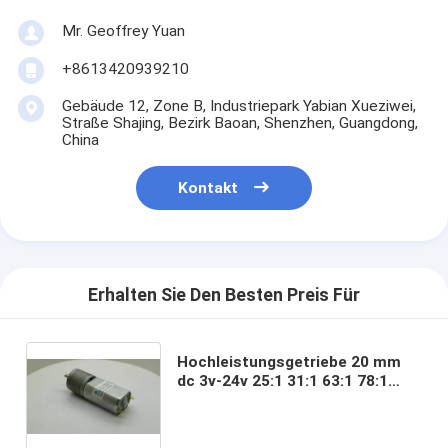
Mr. Geoffrey Yuan
+8613420939210
Gebäude 12, Zone B, Industriepark Yabian Xueziwei,
Straße Shajing, Bezirk Baoan, Shenzhen, Guangdong,
China
Kontakt
Erhalten Sie Den Besten Preis Für
Hochleistungsgetriebe 20 mm
dc 3v-24v 25:1 31:1 63:1 78:1
100:1 125:1 156:1 195:1 250:1
313:1 391:1 488:1 Mikro-
Metallreduktionsgetriebe