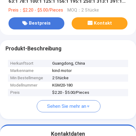
63:1 78:1 100:1 125:1 156:1 195:1 250:1 313:1 391:1
488:1 Mikro-Metallreduktionsgetriebe
Preis：$2.20 - $5.00/Pieces
MOQ：2 Stücke
Bestpreis
Kontakt
Produkt-Beschreibung
Herkunftsort
Guangdong, China
Markenname
kind motor
Min Bestellmenge
2 Stücke
Modellnummer
KGM20-180
Preis
$2.20 - $5.00/Pieces
Sehen Sie mehr an
Kontaktdaten