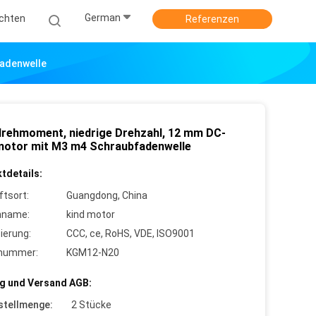
German
ichten
Referenzen
adenwelle
rehmoment, niedrige Drehzahl, 12 mm DC-
otor mit M3 m4 Schraubfadenwelle
tdetails:
ftsort:
Guangdong, China
nname:
kind motor
zierung:
CCC, ce, RoHS, VDE, ISO9001
lnummer:
KGM12-N20
g und Versand AGB:
stellmenge:
2 Stücke