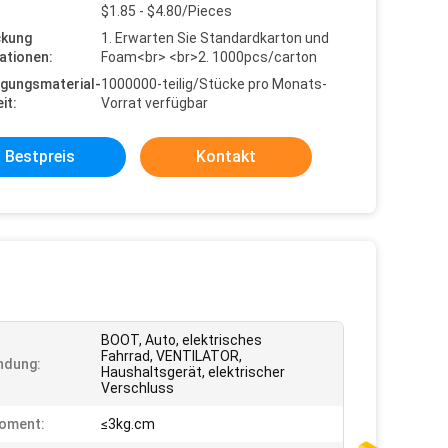
$1.85 - $4.80/Pieces
ckung
1. Erwarten Sie Standardkarton und
ationen:
Foam<br> <br>2. 1000pcs/carton
gungsmaterial-
1000000-teilig/Stücke pro Monats-
it:
Vorrat verfügbar
Bestpreis
Kontakt
BOOT, Auto, elektrisches
Fahrrad, VENTILATOR,
ndung:
Haushaltsgerät, elektrischer
Verschluss
oment:
≤3kg.cm