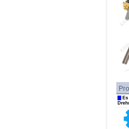
Pro
Es 
☆
Dreh