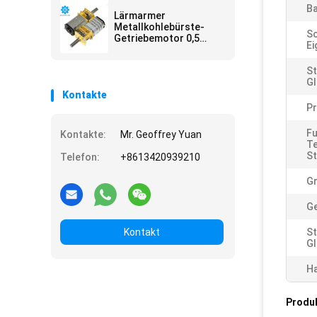
Motor
Ba
Lärmarmer
Metallkohlebürste-
Sc
Getriebemotor 0,5
Ei
Zoll-12mm N10 N20
N30 3v 5v 6v
St
Gl
Kontakte
P
Fu
Kontakte:
Mr. Geoffrey Yuan
T
St
Telefon:
+8613420939210
G
Ge
Kontakt
St
Gl
Ha
Produ