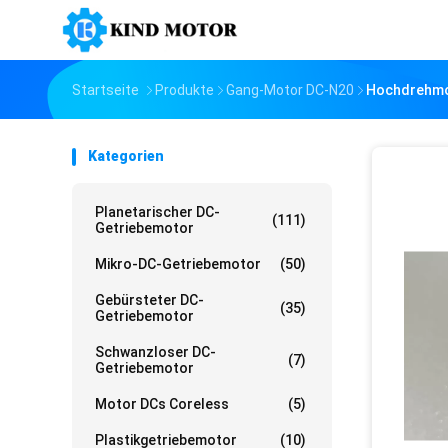
Startseite
Produkte
Gang-Motor DC-N20
Hochdrehmom
Kategorien
Planetarischer DC-
(111)
Getriebemotor
Mikro-DC-Getriebemotor
(50)
Gebürsteter DC-
(35)
Getriebemotor
Schwanzloser DC-
(7)
Getriebemotor
Motor DCs Coreless
(5)
Plastikgetriebemotor
(10)