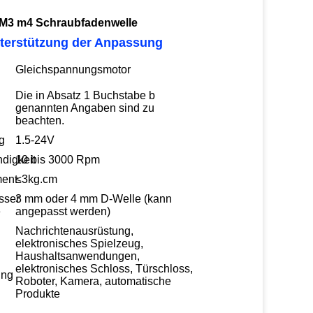
 M3 m4 Schraubfadenwelle
terstützung der Anpassung
Gleichspannungsmotor
Die in Absatz 1 Buchstabe b
genannten Angaben sind zu
beachten.
g
1.5-24V
digkeit
10 bis 3000 Rpm
ent
≤3kg.cm
sser
3 mm oder 4 mm D-Welle (kann
e
angepasst werden)
Nachrichtenausrüstung,
elektronisches Spielzeug,
Haushaltsanwendungen,
elektronisches Schloss, Türschloss,
ng
Roboter, Kamera, automatische
Produkte