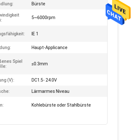
dlung:
Bürste
indigkeit
5~6000rpm
):
ngsfähigkeit:
IE 1
dung:
Haupt-Applicance
enes Spiel
≤0.3mm
lle:
ng (V):
DC1.5- 24.0V
sche:
Lärmarmes Niveau
n:
Kohlebürste oder Stahlbürste