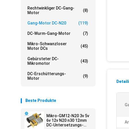
Rechtwinkliger DC-Gang-
(8)
Motor
Gang-Motor DC-N20
(119)
DC-Wurm-Gang-Motor
(7)
Mikro-Schwanzloser
(45)
Motor DCs
Gebürsteter DC-
(43)
Mikromotor
DC-Erschütterungs-
(9)
Motor
Detail
Beste Produkte
Ga
Mikro-GM12-N20 3v 5v
6v 12v N20 n30 12mm
Ar
DC-Untersetzungs-