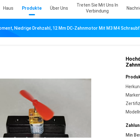
Treten Sie Mit Uns In
Haus
Produkte
Über Uns
Nachr
Verbindung
ent, Niedrige Drehzahl, 12 Mm DC-Zahnmotor Mit M3 M4 Schraubf
Hochd
Zahnm
Produk
Herkun
Marke
Zertifi
Model
Zahlun
Min Be