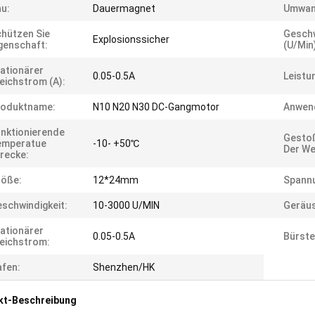
u:
Dauermagnet
Umwan
hützen Sie
Geschw
Explosionssicher
genschaft:
(U/min
ationärer
0.05-0.5A
Leistu
eichstrom (A):
roduktname:
N10 N20 N30 DC-Gangmotor
Anwen
nktionierende
Gestoß
emperatue
-10- +50℃
Der We
recke:
röße:
12*24mm
Spannu
schwindigkeit:
10-3000 U/MIN
Geräu
ationärer
0.05-0.5A
Bürste
eichstrom:
fen:
Shenzhen/HK
kt-Beschreibung