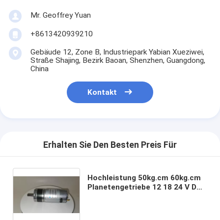
Mr. Geoffrey Yuan
+8613420939210
Gebäude 12, Zone B, Industriepark Yabian Xueziwei,
Straße Shajing, Bezirk Baoan, Shenzhen, Guangdong,
China
Kontakt
Erhalten Sie Den Besten Preis Für
Hochleistung 50kg.cm 60kg.cm
Planetengetriebe 12 18 24 V DC
Getriebe Reduktionsmotor
Encoder 32mm 36mm 37mm
rs555sh rs560sh