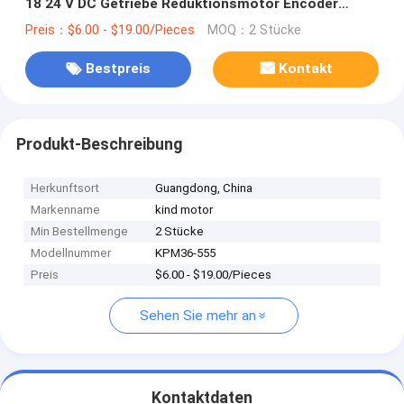
18 24 V DC Getriebe Reduktionsmotor Encoder
32mm 36mm 37mm rs555sh rs560sh
Preis：$6.00 - $19.00/Pieces
MOQ：2 Stücke
Bestpreis
Kontakt
Produkt-Beschreibung
Herkunftsort
Guangdong, China
Markenname
kind motor
Min Bestellmenge
2 Stücke
Modellnummer
KPM36-555
Preis
$6.00 - $19.00/Pieces
Sehen Sie mehr an
Kontaktdaten