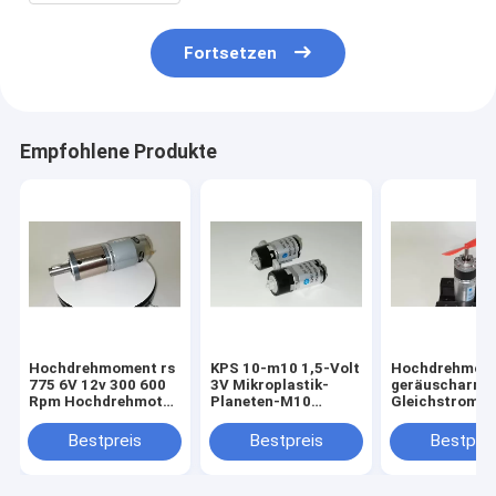
Fortsetzen
Empfohlene Produkte
Hochdrehmoment rs
KPS 10-m10 1,5-Volt
Hochdrehmom
775 6V 12v 300 600
3V Mikroplastik-
geräuscharm 
Rpm Hochdrehmotor
Planeten-M10
Gleichstrom-B
Planetengetriebe
Gleichspannungsmotor
Planetenradmo
60 Rpm, 789 
Bestpreis
Bestpreis
Bestprei