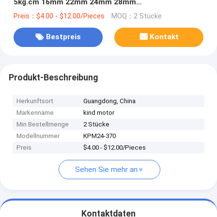
5kg.cm 16mm 22mm 24mm 28mm
Planetengangmotor mit Encoder
Preis：$4.00 - $12.00/Pieces
MOQ：2 Stücke
Bestpreis
Kontakt
Produkt-Beschreibung
Herkunftsort
Guangdong, China
Markenname
kind motor
Min Bestellmenge
2 Stücke
Modellnummer
KPM24-370
Preis
$4.00 - $12.00/Pieces
Sehen Sie mehr an
Kontaktdaten