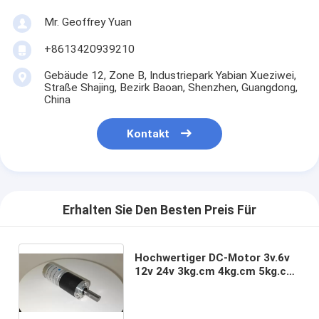
Mr. Geoffrey Yuan
+8613420939210
Gebäude 12, Zone B, Industriepark Yabian Xueziwei,
Straße Shajing, Bezirk Baoan, Shenzhen, Guangdong,
China
Kontakt
Erhalten Sie Den Besten Preis Für
Hochwertiger DC-Motor 3v.6v
12v 24v 3kg.cm 4kg.cm 5kg.cm
16mm 22mm 24mm 28mm
Planetengangmotor mit
Encoder