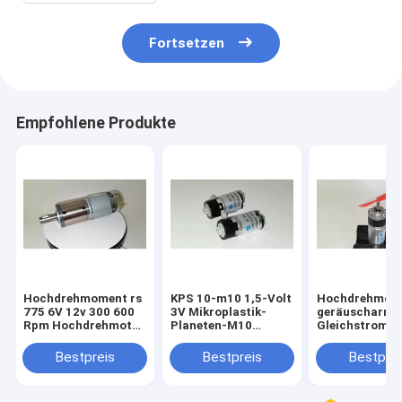
Fortsetzen
Empfohlene Produkte
Hochdrehmoment rs
KPS 10-m10 1,5-Volt
Hochdrehmom
775 6V 12v 300 600
3V Mikroplastik-
geräuscharm 
Rpm Hochdrehmotor
Planeten-M10
Gleichstrom-B
Planetengetriebe
Gleichspannungsmotor
Planetenradmo
60 Rpm, 789 
Bestpreis
Bestpreis
Bestprei