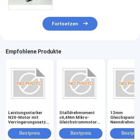
für Spielzeug
Fortsetzen
Empfohlene Produkte
Leistungsstarker
Stalldrehmoment
12mm
N20-Motor mit
≤0,4Nm Mikro-
Gleichspannr
Verringerungssatzgetriebe
Gleichstrommotor
Nenndrehmom
≤3,1 Watt
für kompakte und
Geschwindigke
Ausgangsleistung
leistungsstarke
2000 RPM Perf
Bestpreis
Bestpreis
Bestprei
und Strom von 0,1-
Anwendungen
für verschiede