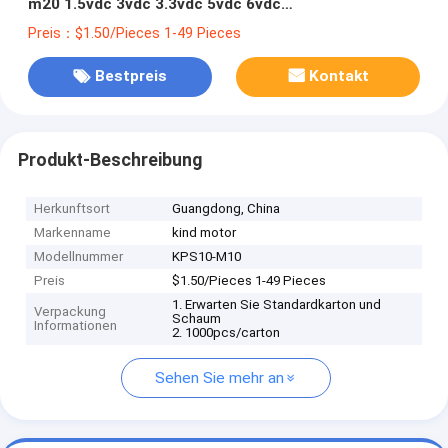
m20 1.5vdc 3vdc 3.3vdc 5vdc 6vdc
Planetengeschaltungsmotor für Spielzeug
Preis：$1.50/Pieces 1-49 Pieces
Bestpreis
Kontakt
Produkt-Beschreibung
Herkunftsort
Guangdong, China
Markenname
kind motor
Modellnummer
KPS10-M10
Preis
$1.50/Pieces 1-49 Pieces
1. Erwarten Sie Standardkarton und
Verpackung
Schaum
Informationen
2. 1000pcs/carton
Sehen Sie mehr an