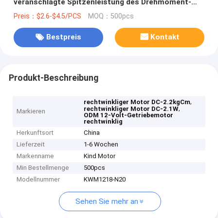
veranschlagte Spitzenleistung des Drehmoment-
2.1W
Preis：$2.6-$4.5/PCS
MOQ：500pcs
Bestpreis
Kontakt
Produkt-Beschreibung
,
rechtwinkliger Motor DC-2.2kgCm
,
rechtwinkliger Motor DC-2.1W
Markieren
ODM 12-Volt-Getriebemotor
rechtwinklig
Herkunftsort
China
Lieferzeit
1-6 Wochen
Markenname
Kind Motor
Min Bestellmenge
500pcs
Modellnummer
KWM1218-N20
Sehen Sie mehr an