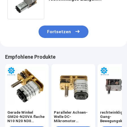
veranschlagte Spitzenleistung
des Drehmoment-2.1W
Fortsetzen
Empfohlene Produkte
Gerade Winkel
Paralleler Achsen-
rechtwinkliges
GM24-N20VA flache
Welle DC-
Gang-
N10 N20 N30
Mikromotor
Bewegungskoh
Kohlenstoffbürste
180mNm,
DC-12v 3rpm-