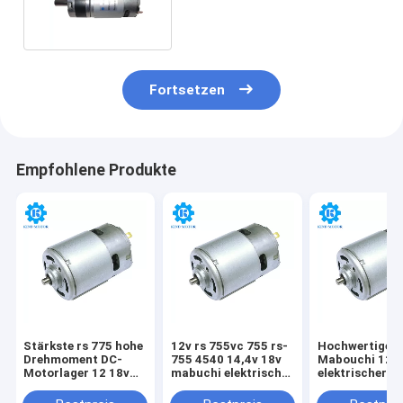
Edelstahl-10 U/min
Fortsetzen
Empfohlene Produkte
Stärkste rs 775 hohe
12v rs 755vc 755 rs-
Hochwertiger
Drehmoment DC-
755 4540 14,4v 18v
Mabouchi 12 
Motorlager 12 18v
mabuchi elektrischer
elektrischer 6
36 Volt 12000 13000
Gleichstrommotor
12000 U/min 2
19000 Drehmoment
W 60 W