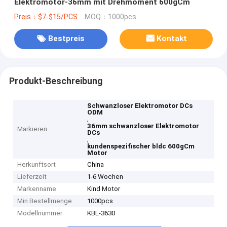
Elektromotor-36mm mit Drehmoment 600gCm
Preis：$7-$15/PCS
MOQ：1000pcs
Bestpreis
Kontakt
Produkt-Beschreibung
Schwanzloser Elektromotor DCs
ODM
,
36mm schwanzloser Elektromotor
Markieren
DCs
,
kundenspezifischer bldc 600gCm
Motor
Herkunftsort
China
Lieferzeit
1-6 Wochen
Markenname
Kind Motor
Min Bestellmenge
1000pcs
Modellnummer
KBL-3630