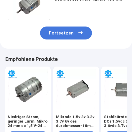
Fabrik-Versorgungs-20mm
Fortsetzen
Empfohlene Produkte
Niedriger Strom,
Mikrodc 1.5v 3v 3.3v
Stahlbürste-M
geringer Lärm, Mikro
3.7v 6v des
DCs 1.5vdc 3v
24 mm dc 1,5 V-24 V
durchmesser-10mm
3.6vdc 3.7vdc
RF310 RF370 RK310
M10 M20 M30
6vdc Mini Flat