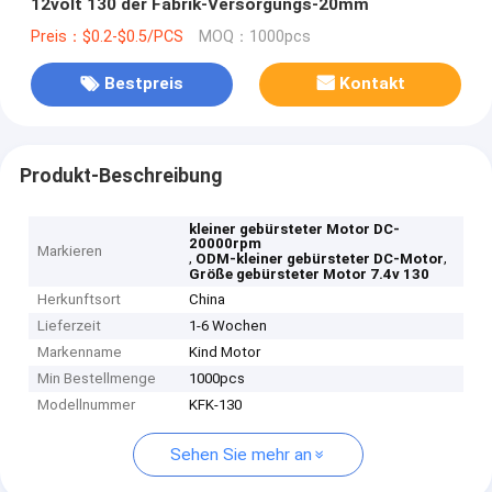
12volt 130 der Fabrik-Versorgungs-20mm
Preis：$0.2-$0.5/PCS
MOQ：1000pcs
Bestpreis
Kontakt
Produkt-Beschreibung
kleiner gebürsteter Motor DC-
20000rpm
Markieren
,
,
ODM-kleiner gebürsteter DC-Motor
Größe gebürsteter Motor 7.4v 130
Herkunftsort
China
Lieferzeit
1-6 Wochen
Markenname
Kind Motor
Min Bestellmenge
1000pcs
Modellnummer
KFK-130
Sehen Sie mehr an