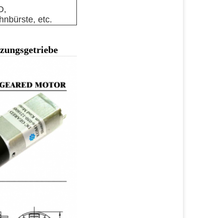
D,
hnbürste, etc.
zungsgetriebe