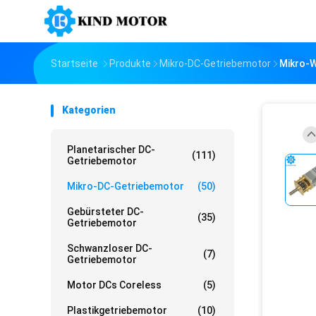
Startseite
Produkte
Mikro-DC-Getriebemotor
Mikro-W
Kategorien
Planetarischer DC-
(111)
Getriebemotor
Mikro-DC-Getriebemotor
(50)
Gebürsteter DC-
(35)
Getriebemotor
Schwanzloser DC-
(7)
Getriebemotor
Motor DCs Coreless
(5)
Plastikgetriebemotor
(10)