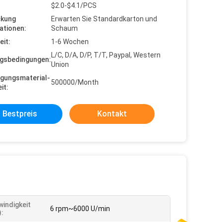
$2.0-$4.1/PCS
ckung
Erwarten Sie Standardkarton und
ationen:
Schaum
eit:
1-6 Wochen
L/C, D/A, D/P, T/T, Paypal, Western
gsbedingungen:
Union
gungsmaterial-
500000/Month
it:
Bestpreis
Kontakt
indigkeit
6 rpm~6000 U/min
):