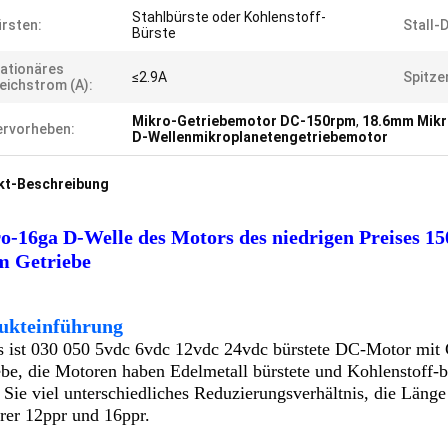
Stahlbürste oder Kohlenstoff-
rsten:
Stall-
Bürste
ationäres
≤2.9A
Spitze
eichstrom (A):
Mikro-Getriebemotor DC-150rpm
,
18.6mm Mikr
rvorheben:
D-Wellenmikroplanetengetriebemotor
kt-Beschreibung
o-16ga D-Welle des Motors des niedrigen Preises
 Getriebe
ukteinführung
s ist 030 050 5vdc 6vdc 12vdc 24vdc bürstete DC-Motor mit
ebe, die Motoren haben Edelmetall bürstete und Kohlenstoff-bü
 Sie viel unterschiedliches Reduzierungsverhältnis, die Länge
rer 12ppr und 16ppr.