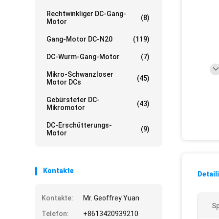
Rechtwinkliger DC-Gang-
(8)
Motor
Gang-Motor DC-N20
(119)
DC-Wurm-Gang-Motor
(7)
Mikro-Schwanzloser
(45)
Motor DCs
Gebürsteter DC-
(43)
Mikromotor
DC-Erschütterungs-
(9)
Motor
Kontakte
Detail
Kontakte:
Mr. Geoffrey Yuan
Sp
Telefon:
+8613420939210