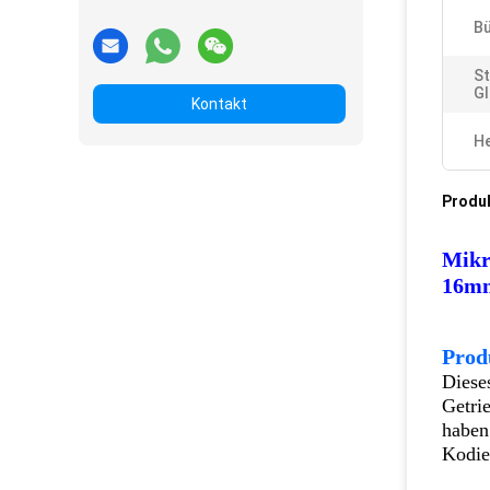
Bü
St
Gl
Kontakt
He
Produ
Mikr
16mm
Prod
Diese
Getri
haben
Kodie