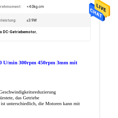
Drehmoment:
<4.0kg.cm
nleistung:
≤3.9W
o DC-Getriebemotor
,
 150 U/min 300rpm 450rpm 3mm mit
 Geschwindigkeitsreduzierung
rstete, das Getriebe
 ist unterschiedlich, die Motoren kann mit