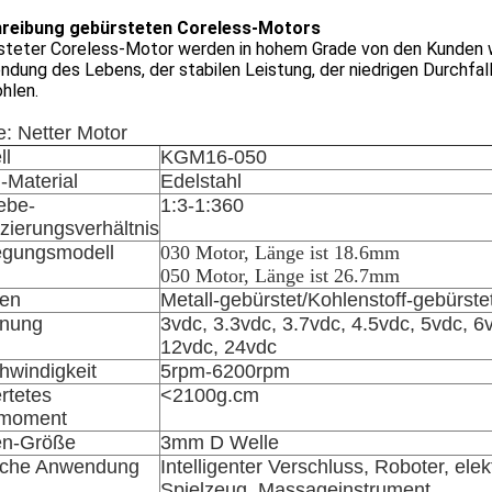
reibung gebürsteten Coreless-Motors
steter Coreless-Motor werden in hohem Grade von den Kunden we
dung des Lebens, der stabilen Leistung, der niedrigen Durchfa
hlen.
: Netter Motor
ll
KGM16-050
-Material
Edelstahl
ebe-
1:3-1:360
ierungsverhältnis
gungsmodell
030 Motor, Länge ist 18.6mm
050 Motor, Länge ist 26.7mm
ten
Metall-gebürstet/Kohlenstoff-gebürste
nung
3vdc, 3.3vdc, 3.7vdc, 4.5vdc, 5vdc, 6
12vdc, 24vdc
hwindigkeit
5rpm-6200rpm
rtetes
<2100g.cm
moment
en-Größe
3mm D Welle
sche Anwendung
Intelligenter Verschluss, Roboter, elek
Spielzeug, Massageinstrument,