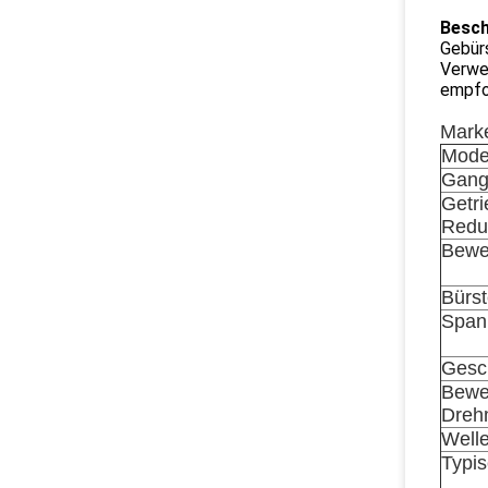
Besch
Gebür
Verwen
empfo
Marke
Mode
Gang
Getri
Reduz
Bewe
Bürs
Span
Gesc
Bewe
Dreh
Well
Typi