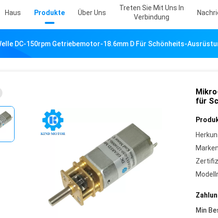
Treten Sie Mit Uns In
Haus
Produkte
Über Uns
Nachr
Verbindung
elle DC-150rpm Getriebemotor-18.6mm D Für Schönheits-Ausrüstu
Mikro
für S
Produk
Herkun
Marke
Zertifi
Model
Zahlun
Min Be