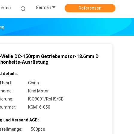
German
ichten
Referenzen
ng
-Welle DC-150rpm Getriebemotor-18.6mm D
chönheits-Ausrüstung
tdetails:
ftsort:
China
nname:
Kind Motor
zierung:
ISO9001/RoHS/CE
lnummer:
KGM16-050
g und Versand AGB:
stellmenge:
500pcs