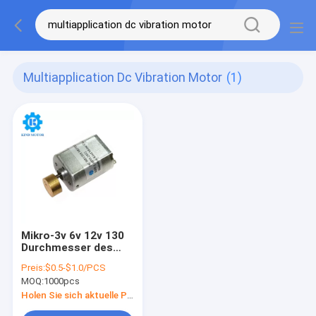
Multiapplication Dc Vibration Motor
(1)
Mikro-3v 6v 12v 130
Durchmesser des
DC-Erschütterungs-
Preis:
$0.5-$1.0/PCS
Motor20mm
MOQ:
1000pcs
Holen Sie sich aktuelle Preis