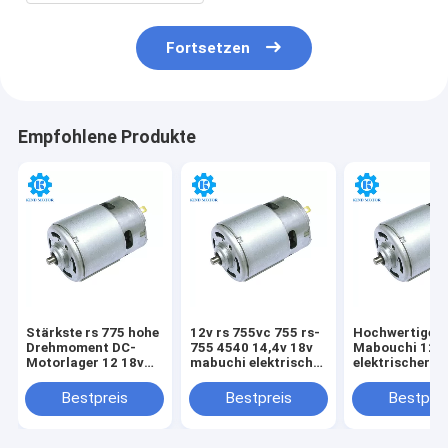
Fortsetzen
Empfohlene Produkte
Stärkste rs 775 hohe
12v rs 755vc 755 rs-
Hochwertiger
Drehmoment DC-
755 4540 14,4v 18v
Mabouchi 12 
Motorlager 12 18v
mabuchi elektrischer
elektrischer 6
36 Volt 12000 13000
Gleichstrommotor
12000 U/min 2
19000 Drehmoment
W 60 W
Bestpreis
Bestpreis
Bestprei
für Laufband-
Mikrodynamo
Kohlenstoffbürsten
rs 755 für
Staubsauger