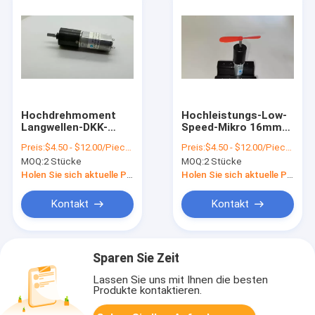
Hochdrehmoment
Hochleistungs-Low-
Langwellen-DKK-
Speed-Mikro 16mm
Motor mit
DC 3-24Volt-
Preis:
$4.50 - $12.00/Pieces
Preis:
$4.50 - $12.00/Pieces
planetarischem
Planetengetriebe-
MOQ:
2 Stücke
MOQ:
2 Stücke
Getriebe
Motor mit 3mm D-
Hochdrehmoment
Welle
Holen Sie sich aktuelle Preis
Holen Sie sich aktuelle Preis
16mm 22mm 6v 7.2v
8v 9v 12v 24v 90rpm
Kontakt
Kontakt
100rpm 150rpm
200rpm 300rpm
Sparen Sie Zeit
Lassen Sie uns mit Ihnen die besten
Produkte kontaktieren.