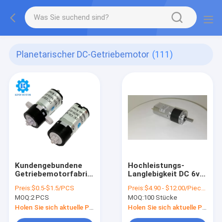
Planetarischer DC-Getriebemotor
(111)
Kundengebundene
Hochleistungs-
Getriebemotorfabrik
Langlebigkeit DC 6v
Mikro-Stahlbürste
12v 24vdc
Preis:
$0.5-$1.5/PCS
Preis:
$4.90 - $12.00/Pieces
30g 10mm1.5v 3.3v
Bürstenloser Dia
MOQ:
2 PCS
MOQ:
100 Stücke
5v m10 M20 m30
16mm 22mm 24mm
Plastik
25mm
Holen Sie sich aktuelle Preis
Holen Sie sich aktuelle Preis
Planetengetriebe