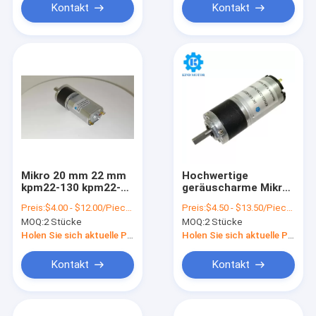
Reduktor
Kontakt
Kontakt
Elektromotor
Mikro 20 mm 22 mm
Hochwertige
kpm22-130 kpm22-
geräuscharme Mikro
180 dc 3-24Volt
22mm kpm22-2230
Preis:
$4.00 - $12.00/Pieces
Preis:
$4.50 - $13.50/Pieces
Metall-
kpm22-180 3-24vdc
MOQ:
2 Stücke
MOQ:
2 Stücke
Planetengetriebe-
Metall-
Reduktormotor mit
Planetengetriebe
Holen Sie sich aktuelle Preis
Holen Sie sich aktuelle Preis
hohem Drehmoment
Reduktionsmotoren
Kontakt
Kontakt