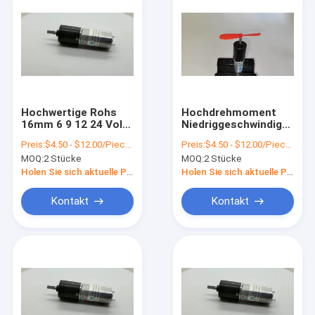
Hochwertige Rohs
Hochdrehmoment
16mm 6 9 12 24 Volt
Niedriggeschwindigkeits
100rpm 200rpm
Mikro 16mm 2kg.cm
Preis:
$4.50 - $12.00/Pieces
Preis:
$4.50 - $12.00/Pieces
300rpm 500rpm
3kg.cm 50rpm 60rpm
MOQ:
2 Stücke
MOQ:
2 Stücke
Gleichstrommotor
75rpm 90rpm 100rpm
für Planetenräder
DC 6v 9v 12v
Holen Sie sich aktuelle Preis
Holen Sie sich aktuelle Preis
Planetengangmotor
Kontakt
Kontakt
Haus
Produkte
Über uns