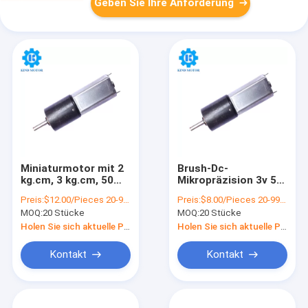
Geben Sie Ihre Anforderung
Miniaturmotor mit 2
Brush-Dc-
kg.cm, 3 kg.cm, 50
Mikropräzision 3v 5v
Rpm, 60 Rpm, 75
12v 16mm
Preis:
$12.00/Pieces 20-99 Pieces
Preis:
$8.00/Pieces 20-99 Pieces
Rpm, 90 Rpm, 100
Planetengetriebe-
MOQ:
20 Stücke
MOQ:
20 Stücke
Rpm, 12 V
Reduktor-Gangmotor
Gleichstrommotor,
Holen Sie sich aktuelle Preis
Holen Sie sich aktuelle Preis
ccw mit 16 mm-
Getriebe
Kontakt
Kontakt