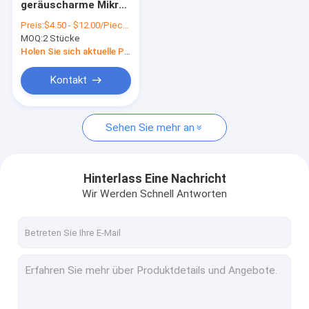
geräuscharme Mikro
Motor DCs Coreless
16mm kpm16-050
Preis:
$4.50 - $12.00/Pieces
kpm16-050 3-24vdc
MOQ:
Plastikgetriebemotor
2 Stücke
Metall-
Planetengetriebe
Holen Sie sich aktuelle Preis
Reduktormotoren
Rechtwinkliger DC-Gang-Motor
Kontakt
Gang-Motor DC-N20
Sehen Sie mehr an
DC-Wurm-Gang-Motor
Mikro-schwanzloser Motor DCs
Hinterlass Eine Nachricht
Gebürsteter DC-Mikromotor
Wir Werden Schnell Antworten
DC-Erschütterungs-Motor