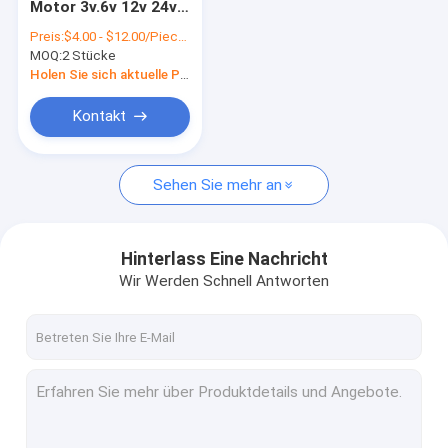
Motor 3v.6v 12v 24v
Motor DCs Coreless
3kg.cm 4kg.cm
Preis:
$4.00 - $12.00/Pieces
5kg.cm 16mm 22mm
MOQ:
Plastikgetriebemotor
2 Stücke
24mm 28mm
Planetengangmotor
Holen Sie sich aktuelle Preis
mit Encoder
Rechtwinkliger DC-Gang-Motor
Kontakt
Gang-Motor DC-N20
Sehen Sie mehr an
DC-Wurm-Gang-Motor
Mikro-schwanzloser Motor DCs
Hinterlass Eine Nachricht
Gebürsteter DC-Mikromotor
Wir Werden Schnell Antworten
DC-Erschütterungs-Motor