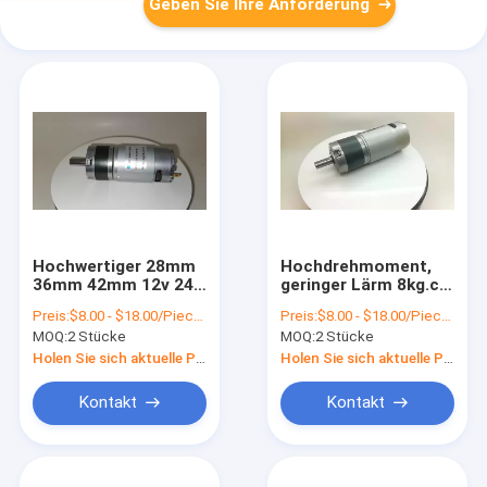
Geben Sie Ihre Anforderung
Hochwertiger 28mm
Hochdrehmoment,
36mm 42mm 12v 24v
geringer Lärm 8kg.cm
DC Bürstenloser
10kg.cm 20kg.cm 12v
Preis:
$8.00 - $18.00/Pieces
Preis:
$8.00 - $18.00/Pieces
Planetengießmotor
24v
MOQ:
2 Stücke
MOQ:
2 Stücke
Gleichstrombohrmotor
ig32 ig36
Holen Sie sich aktuelle Preis
Holen Sie sich aktuelle Preis
Kontakt
Kontakt