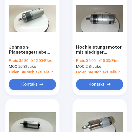
Johnson-
Hochleistungsmotor
Planetengetriebe
mit niedriger
12V/24V 30W 300
Drehzahl 24mm
Preis:
$5.80 - $12.00/Pieces
Preis:
$5.00 - $15.00/Pieces
Rpm elektrischer
28mm 32mm 36mm
MOQ:
20 Stücke
MOQ:
2 Stücke
Gleichstrommotor
42mm 45mm DC 6v-
50volt
Holen Sie sich aktuelle Preis
Holen Sie sich aktuelle Preis
Kontakt
Kontakt
Haus
Produkte
Über uns