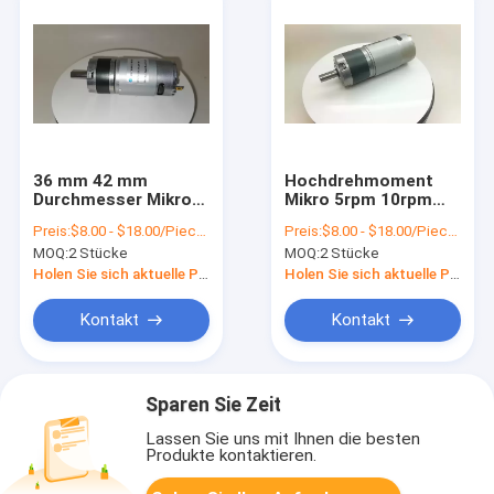
36 mm 42 mm
Hochdrehmoment
Durchmesser Mikro-
Mikro 5rpm 10rpm
Langlebigkeitsmotor
12v 24v DC 2nm
Preis:
$8.00 - $18.00/Pieces
Preis:
$8.00 - $18.00/Pieces
mit planetarischer
36mm DC
MOQ:
2 Stücke
MOQ:
2 Stücke
Getriebebox
planetarischer
Getriebemotor
Holen Sie sich aktuelle Preis
Holen Sie sich aktuelle Preis
Kontakt
Kontakt
Sparen Sie Zeit
Lassen Sie uns mit Ihnen die besten
Produkte kontaktieren.