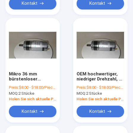
Kontakt
Kontakt
Mikro 36 mm
OEM hochwertiger,
bürstenloser
niedriger Drehzahl, 10
planetarischer
Drehzahl, 20
Preis:
$8.00 - $18.00/Pieces
Preis:
$8.00 - $18.00/Pieces
Gleichstrommotor
Drehzahl,
MOQ:
2 Stücke
MOQ:
2 Stücke
mit 12 V 24 V 400
bürstenloser, 12 V, 24
Rpm 600 Rpm 800
V,
Holen Sie sich aktuelle Preis
Holen Sie sich aktuelle Preis
Rpm
Gleichstromgetriebemoto
20 kg, 50 kg
Kontakt
Kontakt