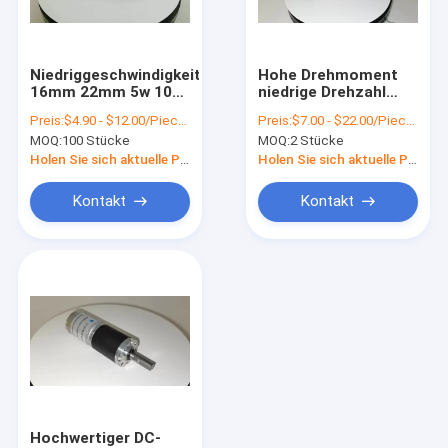
Fabrik-Ausflug
Qualitätskontrolle
Niedriggeschwindigkeitsmotor
Hohe Drehmoment
16mm 22mm 5w 10w
niedrige Drehzahl
Treten Sie mit uns in Verbindung
20w 30w 40w 50w dc
Durchmesser 36mm
Preis:
$4.90 - $12.00/Pieces
Preis:
$7.00 - $22.00/Pieces
5v 6v 12v 24v 130 180
42mm 45mm 57mm
MOQ:
100 Stücke
MOQ:
2 Stücke
2230 2238
6-50vdc Metall
Nachrichten
Metallplanetärer
planetarische
Holen Sie sich aktuelle Preis
Holen Sie sich aktuelle Preis
Getriebe-DC-
Getriebe
Bürstenmotor
Reduktionsgetriebe
Fordern Sie ein Zitat
Kontakt
Kontakt
Motoren
Planetarischer DC-Getriebemotor
Mikro-DC-Getriebemotor
Gebürsteter DC-Getriebemotor
Schwanzloser DC-Getriebemotor
Hochwertiger DC-