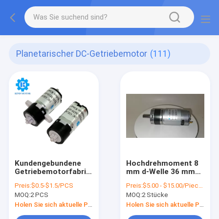
Planetarischer DC-Getriebemotor
(111)
Kundengebundene
Hochdrehmoment 8
Getriebemotorfabrik
mm d-Welle 36 mm
Mikro-Stahlbürste
12v 18v 24v 20kg.cm
Preis:
$0.5-$1.5/PCS
Preis:
$5.00 - $15.00/Pieces
30g 10mm1.5v 3.3v
30kg.cm 20rpm
MOQ:
2 PCS
MOQ:
2 Stücke
5v m10 M20 m30
30rpm DC-
Plastik
Planetengetriebesatzmo
Holen Sie sich aktuelle Preis
Holen Sie sich aktuelle Preis